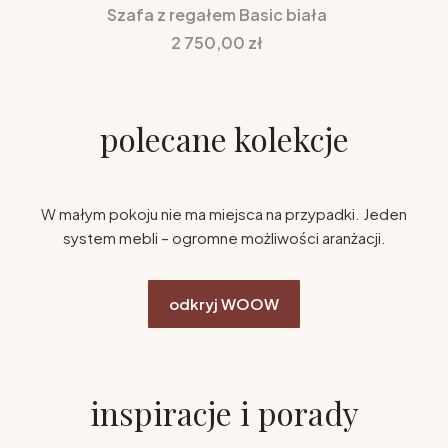
Szafa z regałem Basic biała
Cena
2 750,00 zł
polecane kolekcje
W małym pokoju nie ma miejsca na przypadki. Jeden
system mebli – ogromne możliwości aranżacji.
odkryj WOOW
inspiracje i porady