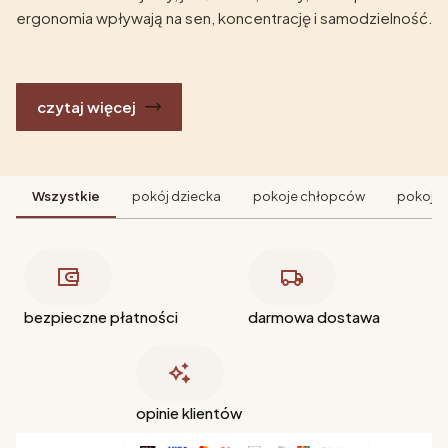
ergonomia wpływają na sen, koncentrację i samodzielność.
czytaj więcej
Wszystkie
pokój dziecka
pokoje chłopców
pokoje 
bezpieczne płatności
darmowa dostawa
opinie klientów