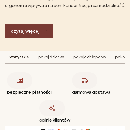
ergonomia wpływają na sen, koncentrację i samodzielność.
czytaj więcej
Wszystkie
pokój dziecka
pokoje chłopców
pokoje 
bezpieczne płatności
darmowa dostawa
opinie klientów