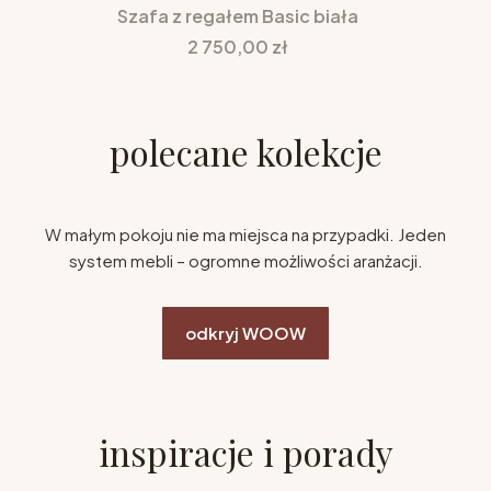
Szafa z regałem Basic biała
Cena
2 750,00 zł
polecane kolekcje
W małym pokoju nie ma miejsca na przypadki. Jeden
system mebli – ogromne możliwości aranżacji.
odkryj WOOW
inspiracje i porady