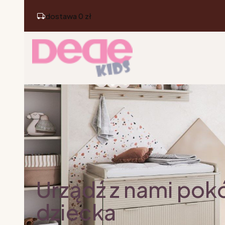
dostawa 0 zł
Urządź z nami pok
dziecka