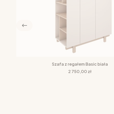
Szafa z regałem Basic biała
Cena
2 750,00 zł