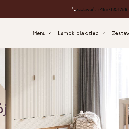
zadzwoń: +48571801788
Menu
Lampki dla dzieci
Zestaw
ój