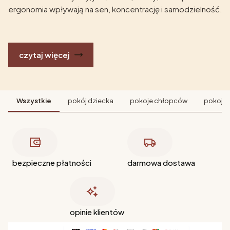
ergonomia wpływają na sen, koncentrację i samodzielność.
czytaj więcej
Wszystkie
pokój dziecka
pokoje chłopców
pokoje 
bezpieczne płatności
darmowa dostawa
opinie klientów