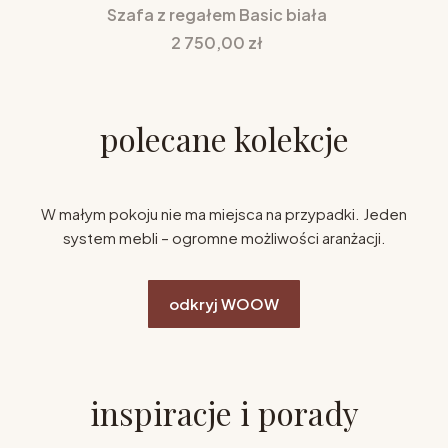
Szafa z regałem Basic biała
Cena
2 750,00 zł
polecane kolekcje
W małym pokoju nie ma miejsca na przypadki. Jeden
system mebli – ogromne możliwości aranżacji.
odkryj WOOW
inspiracje i porady