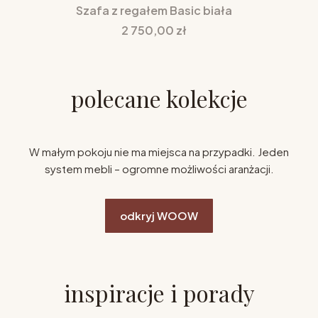
Szafa z regałem Basic biała
Cena
2 750,00 zł
polecane kolekcje
W małym pokoju nie ma miejsca na przypadki. Jeden
system mebli – ogromne możliwości aranżacji.
odkryj WOOW
inspiracje i porady