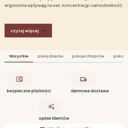
ergonomia wpływają na sen, koncentrację i samodzielność.
czytaj więcej
Wszystkie
pokój dziecka
pokoje chłopców
pokoje 
bezpieczne płatności
darmowa dostawa
opinie klientów