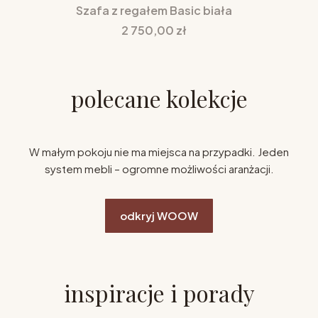
Szafa z regałem Basic biała
Cena
2 750,00 zł
polecane kolekcje
W małym pokoju nie ma miejsca na przypadki. Jeden
system mebli – ogromne możliwości aranżacji.
odkryj WOOW
inspiracje i porady