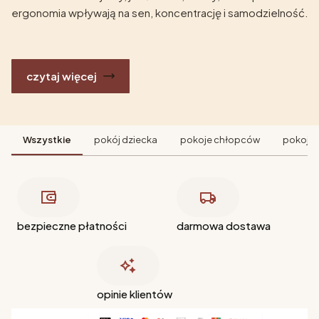
ergonomia wpływają na sen, koncentrację i samodzielność.
czytaj więcej
Wszystkie
pokój dziecka
pokoje chłopców
pokoje 
bezpieczne płatności
darmowa dostawa
opinie klientów