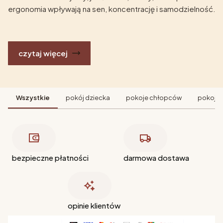
ergonomia wpływają na sen, koncentrację i samodzielność.
czytaj więcej
Wszystkie
pokój dziecka
pokoje chłopców
pokoje 
bezpieczne płatności
darmowa dostawa
opinie klientów