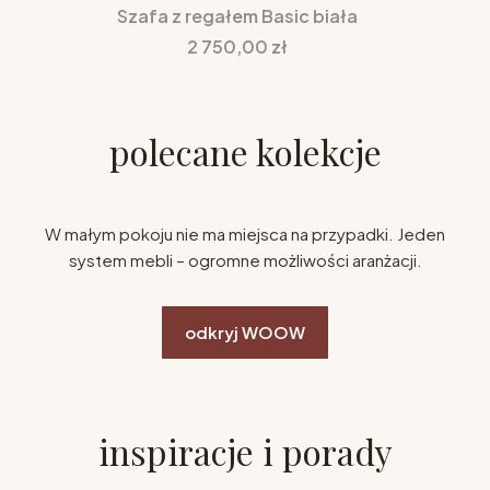
Szafa z regałem Basic biała
Cena
2 750,00 zł
polecane kolekcje
W małym pokoju nie ma miejsca na przypadki. Jeden
system mebli – ogromne możliwości aranżacji.
odkryj WOOW
inspiracje i porady