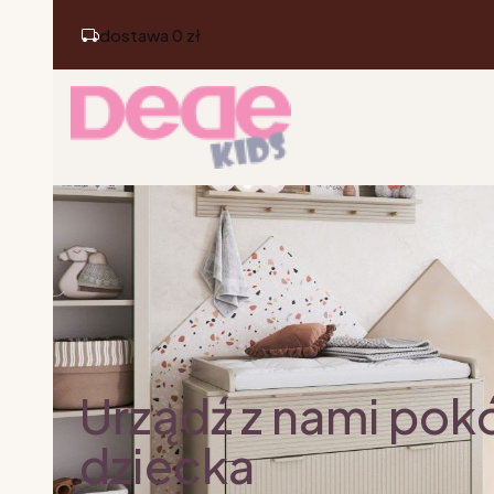
dostawa 0 zł
Urządź z nami pok
dziecka