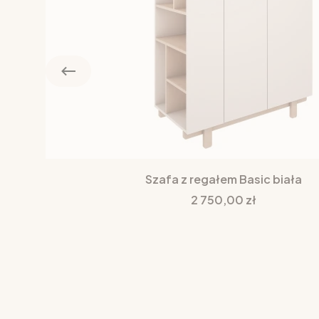
Szafa z regałem Basic biała
Cena
2 750,00 zł