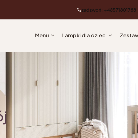
zadzwoń: +48571801788
Menu
Lampki dla dzieci
Zestaw
ój