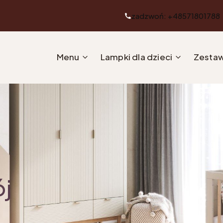
zadzwoń: +48571801788
Menu
Lampki dla dzieci
Zestaw
ój