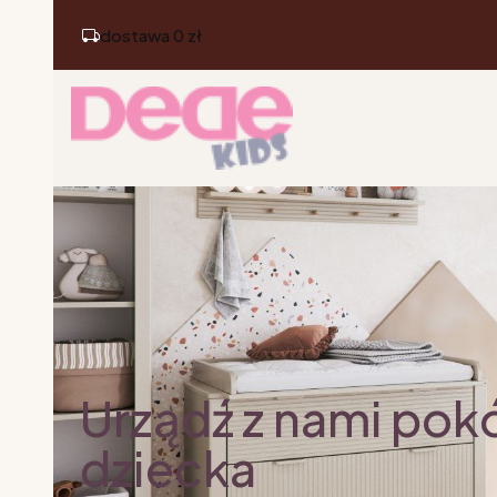
dostawa 0 zł
Urządź z nami pok
dziecka