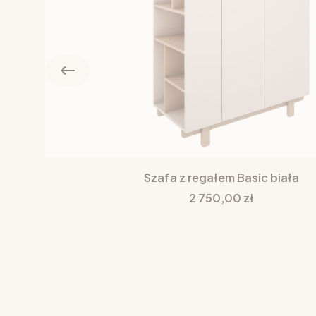
Szafa z regałem Basic biała
Cena
2 750,00 zł