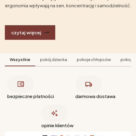
ergonomia wpływają na sen, koncentrację i samodzielność.
czytaj więcej
Wszystkie
pokój dziecka
pokoje chłopców
pokoje 
bezpieczne płatności
darmowa dostawa
opinie klientów