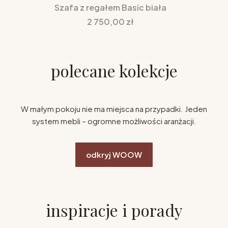
Szafa z regałem Basic biała
Cena
2 750,00 zł
polecane kolekcje
W małym pokoju nie ma miejsca na przypadki. Jeden
system mebli – ogromne możliwości aranżacji.
odkryj WOOW
inspiracje i porady