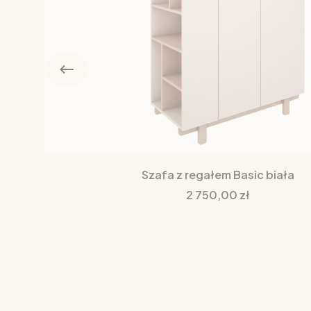
Szafa z regałem Basic biała
Cena
2 750,00 zł