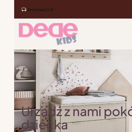
dostawa 0 zł
Urządź z nami pok
dziecka