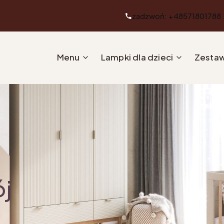
zadzwoń: +48571801788
Menu
Lampki dla dzieci
Zestaw
ój