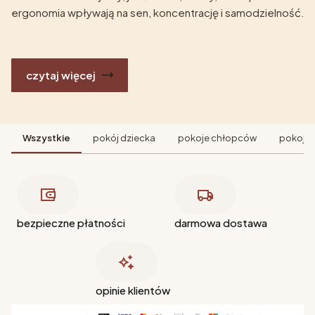
ergonomia wpływają na sen, koncentrację i samodzielność.
czytaj więcej
Wszystkie
pokój dziecka
pokoje chłopców
pokoje 
bezpieczne płatności
darmowa dostawa
opinie klientów