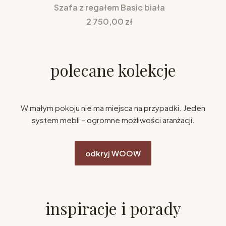
Szafa z regałem Basic biała
Cena
2 750,00 zł
polecane kolekcje
W małym pokoju nie ma miejsca na przypadki. Jeden
system mebli – ogromne możliwości aranżacji.
odkryj WOOW
inspiracje i porady