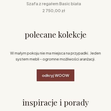
Szafa z regałem Basic biała
Cena
2 750,00 zł
polecane kolekcje
W małym pokoju nie ma miejsca na przypadki. Jeden
system mebli – ogromne możliwości aranżacji.
odkryj WOOW
inspiracje i porady