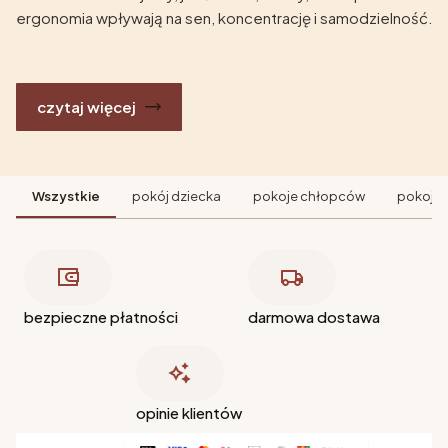
ergonomia wpływają na sen, koncentrację i samodzielność.
czytaj więcej
Wszystkie
pokój dziecka
pokoje chłopców
pokoje 
bezpieczne płatności
darmowa dostawa
opinie klientów