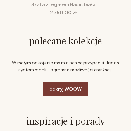
Szafa z regałem Basic biała
Cena
2 750,00 zł
polecane kolekcje
W małym pokoju nie ma miejsca na przypadki. Jeden
system mebli – ogromne możliwości aranżacji.
odkryj WOOW
inspiracje i porady