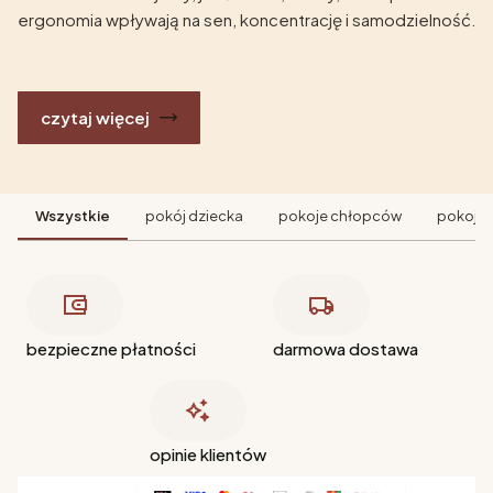
ergonomia wpływają na sen, koncentrację i samodzielność.
czytaj więcej
Wszystkie
pokój dziecka
pokoje chłopców
pokoje 
bezpieczne płatności
darmowa dostawa
opinie klientów