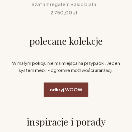
Szafa z regałem Basic biała
Cena
2 750,00 zł
polecane kolekcje
W małym pokoju nie ma miejsca na przypadki. Jeden
system mebli – ogromne możliwości aranżacji.
odkryj WOOW
inspiracje i porady