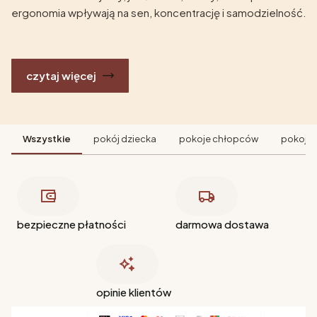
ergonomia wpływają na sen, koncentrację i samodzielność.
czytaj więcej
Wszystkie
pokój dziecka
pokoje chłopców
pokoje 
bezpieczne płatności
darmowa dostawa
opinie klientów