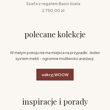
Szafa z regałem Basic biała
Cena
2 750,00 zł
polecane kolekcje
W małym pokoju nie ma miejsca na przypadki. Jeden
system mebli – ogromne możliwości aranżacji.
odkryj WOOW
inspiracje i porady