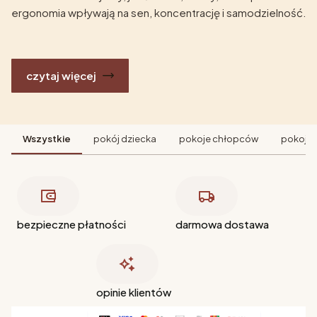
ergonomia wpływają na sen, koncentrację i samodzielność.
czytaj więcej
Wszystkie
pokój dziecka
pokoje chłopców
pokoje 
bezpieczne płatności
darmowa dostawa
opinie klientów