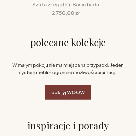
Szafa z regałem Basic biała
Cena
2 750,00 zł
polecane kolekcje
W małym pokoju nie ma miejsca na przypadki. Jeden
system mebli – ogromne możliwości aranżacji.
odkryj WOOW
inspiracje i porady