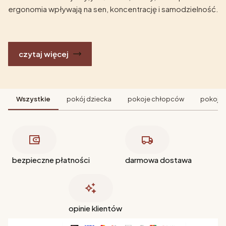
ergonomia wpływają na sen, koncentrację i samodzielność.
czytaj więcej
Wszystkie
pokój dziecka
pokoje chłopców
pokoje 
bezpieczne płatności
darmowa dostawa
opinie klientów