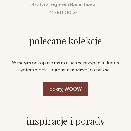
Szafa z regałem Basic biała
Cena
2 750,00 zł
polecane kolekcje
W małym pokoju nie ma miejsca na przypadki. Jeden
system mebli – ogromne możliwości aranżacji.
odkryj WOOW
inspiracje i porady