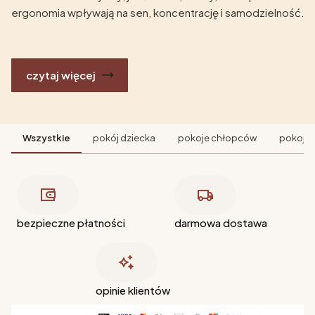
ergonomia wpływają na sen, koncentrację i samodzielność.
czytaj więcej
Wszystkie
pokój dziecka
pokoje chłopców
pokoje 
bezpieczne płatności
darmowa dostawa
opinie klientów