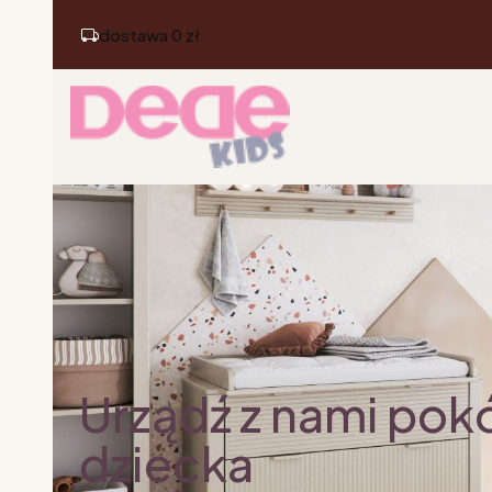
dostawa 0 zł
Urządź z nami pok
dziecka