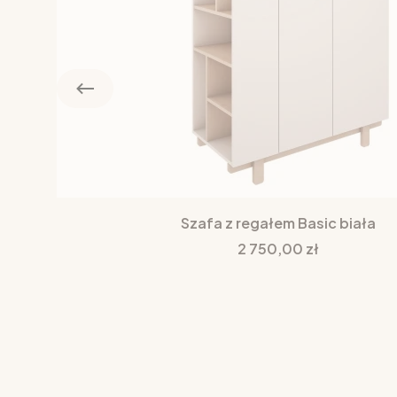
Szafa z regałem Basic biała
Cena
2 750,00 zł