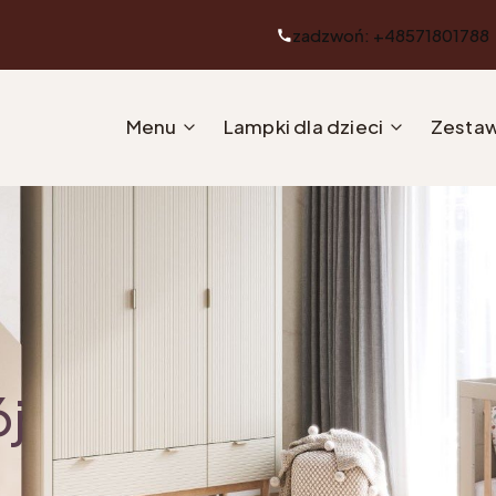
zadzwoń: +48571801788
Menu
Lampki dla dzieci
Zestaw
ój