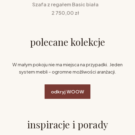
Szafa z regałem Basic biała
Cena
2 750,00 zł
polecane kolekcje
W małym pokoju nie ma miejsca na przypadki. Jeden
system mebli – ogromne możliwości aranżacji.
odkryj WOOW
inspiracje i porady