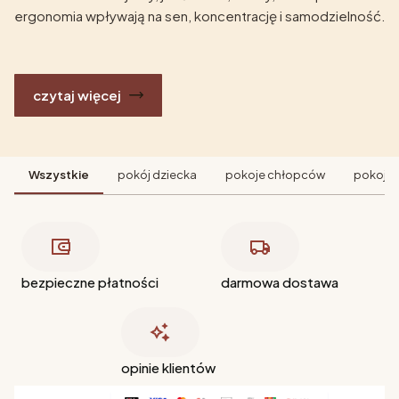
ergonomia wpływają na sen, koncentrację i samodzielność.
czytaj więcej
Wszystkie
pokój dziecka
pokoje chłopców
pokoje 
bezpieczne płatności
darmowa dostawa
opinie klientów