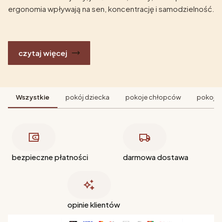
ergonomia wpływają na sen, koncentrację i samodzielność.
czytaj więcej
Wszystkie
pokój dziecka
pokoje chłopców
pokoje 
bezpieczne płatności
darmowa dostawa
opinie klientów