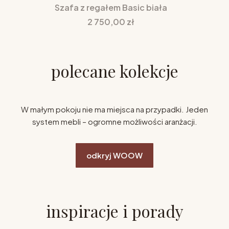
Szafa z regałem Basic biała
Cena
2 750,00 zł
polecane kolekcje
W małym pokoju nie ma miejsca na przypadki. Jeden
system mebli – ogromne możliwości aranżacji.
odkryj WOOW
inspiracje i porady