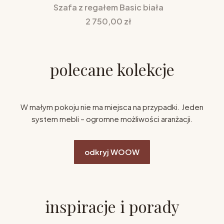
Szafa z regałem Basic biała
Cena
2 750,00 zł
polecane kolekcje
W małym pokoju nie ma miejsca na przypadki. Jeden
system mebli – ogromne możliwości aranżacji.
odkryj WOOW
inspiracje i porady