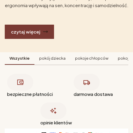
ergonomia wpływają na sen, koncentrację i samodzielność.
czytaj więcej
Wszystkie
pokój dziecka
pokoje chłopców
pokoje 
bezpieczne płatności
darmowa dostawa
opinie klientów