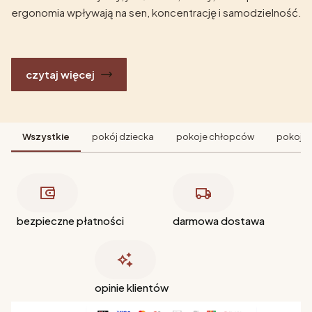
ergonomia wpływają na sen, koncentrację i samodzielność.
czytaj więcej
Wszystkie
pokój dziecka
pokoje chłopców
pokoje 
bezpieczne płatności
darmowa dostawa
opinie klientów