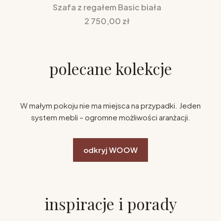
Szafa z regałem Basic biała
Cena
2 750,00 zł
polecane kolekcje
W małym pokoju nie ma miejsca na przypadki. Jeden
system mebli – ogromne możliwości aranżacji.
odkryj WOOW
inspiracje i porady