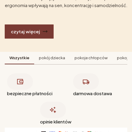
ergonomia wpływają na sen, koncentrację i samodzielność.
czytaj więcej
Wszystkie
pokój dziecka
pokoje chłopców
pokoje 
bezpieczne płatności
darmowa dostawa
opinie klientów