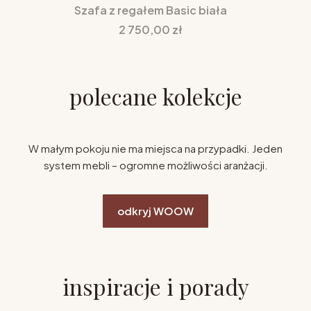
Szafa z regałem Basic biała
Cena
2 750,00 zł
polecane kolekcje
W małym pokoju nie ma miejsca na przypadki. Jeden
system mebli – ogromne możliwości aranżacji.
odkryj WOOW
inspiracje i porady