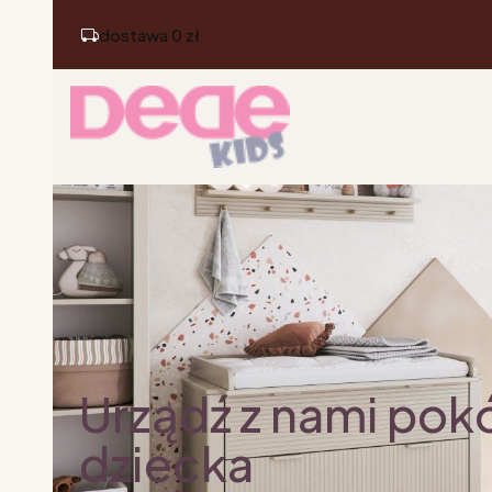
dostawa 0 zł
Urządź z nami pok
dziecka