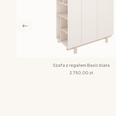
Szafa z regałem Basic biała
Cena
2 750,00 zł