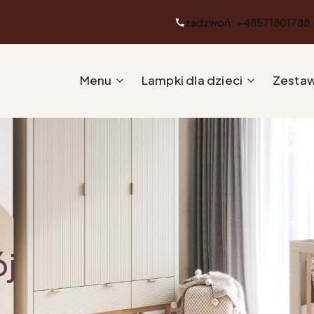
zadzwoń: +48571801788
Menu
Lampki dla dzieci
Zestaw
ój