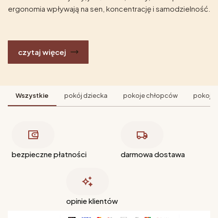
ergonomia wpływają na sen, koncentrację i samodzielność.
czytaj więcej
Wszystkie
pokój dziecka
pokoje chłopców
pokoje 
bezpieczne płatności
darmowa dostawa
opinie klientów