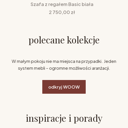
Szafa z regałem Basic biała
Cena
2 750,00 zł
polecane kolekcje
W małym pokoju nie ma miejsca na przypadki. Jeden
system mebli – ogromne możliwości aranżacji.
odkryj WOOW
inspiracje i porady