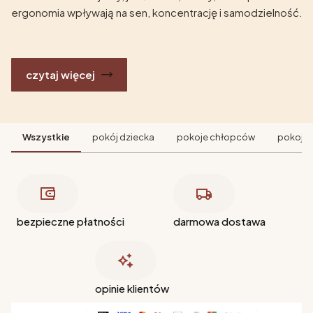
ergonomia wpływają na sen, koncentrację i samodzielność.
czytaj więcej
Wszystkie
pokój dziecka
pokoje chłopców
pokoje 
bezpieczne płatności
darmowa dostawa
opinie klientów