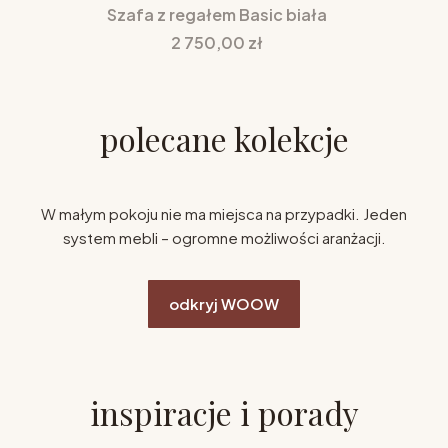
Szafa z regałem Basic biała
Cena
2 750,00 zł
polecane kolekcje
W małym pokoju nie ma miejsca na przypadki. Jeden
system mebli – ogromne możliwości aranżacji.
odkryj WOOW
inspiracje i porady