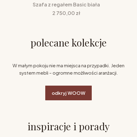
Szafa z regałem Basic biała
Cena
2 750,00 zł
polecane kolekcje
W małym pokoju nie ma miejsca na przypadki. Jeden
system mebli – ogromne możliwości aranżacji.
odkryj WOOW
inspiracje i porady