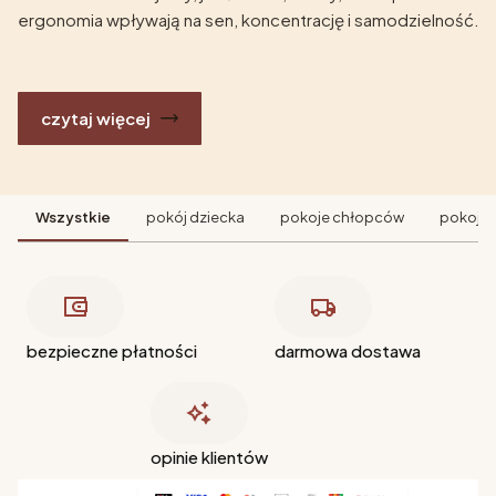
ergonomia wpływają na sen, koncentrację i samodzielność.
czytaj więcej
Wszystkie
pokój dziecka
pokoje chłopców
pokoje 
bezpieczne płatności
darmowa dostawa
opinie klientów