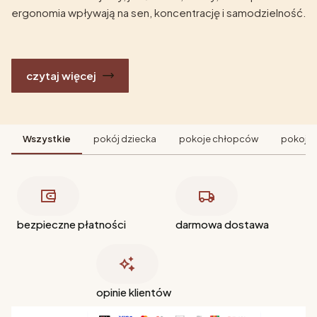
ergonomia wpływają na sen, koncentrację i samodzielność.
czytaj więcej
Wszystkie
pokój dziecka
pokoje chłopców
pokoje 
bezpieczne płatności
darmowa dostawa
opinie klientów