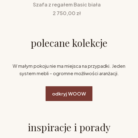
Szafa z regałem Basic biała
Cena
2 750,00 zł
polecane kolekcje
W małym pokoju nie ma miejsca na przypadki. Jeden
system mebli – ogromne możliwości aranżacji.
odkryj WOOW
inspiracje i porady