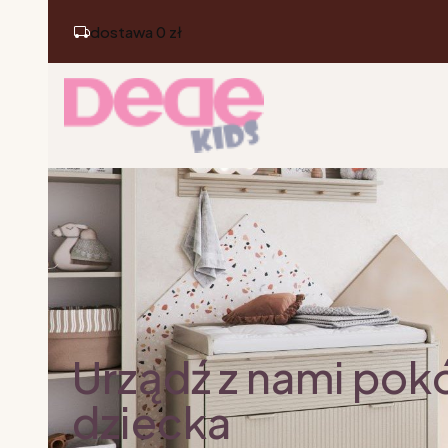
dostawa 0 zł
Urządź z nami pok
dziecka