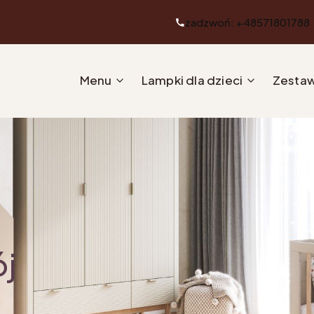
zadzwoń: +48571801788
Menu
Lampki dla dzieci
Zestaw
ój