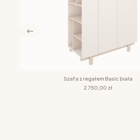
Szafa z regałem Basic biała
Cena
2 750,00 zł