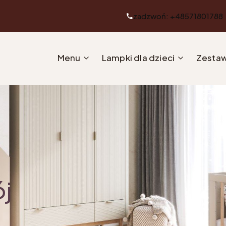
zadzwoń: +48571801788
Menu
Lampki dla dzieci
Zestaw
ój