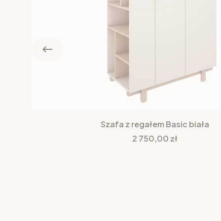
Szafa z regałem Basic biała
Cena
2 750,00 zł