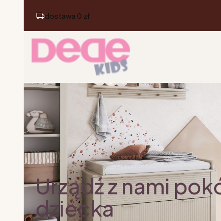
dostawa 0 zł
Urządź z nami pok
dziecka