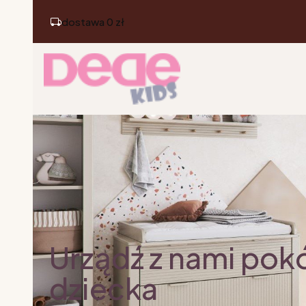
dostawa 0 zł
Urządź z nami pok
dziecka