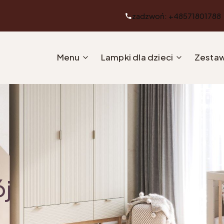
zadzwoń: +48571801788
Menu
Lampki dla dzieci
Zestaw
ój