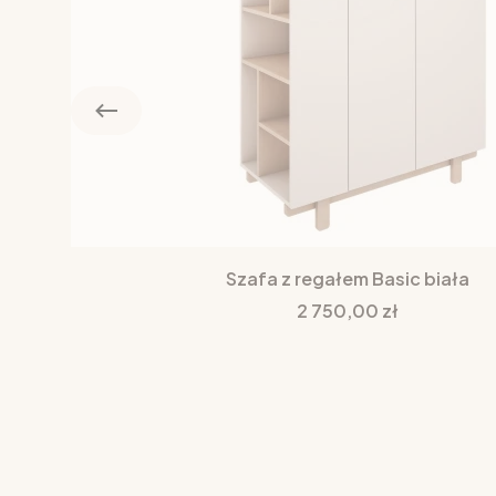
Szafa z regałem Basic biała
Cena
2 750,00 zł