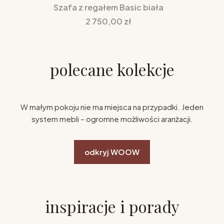
Szafa z regałem Basic biała
Cena
2 750,00 zł
polecane kolekcje
W małym pokoju nie ma miejsca na przypadki. Jeden
system mebli – ogromne możliwości aranżacji.
odkryj WOOW
inspiracje i porady