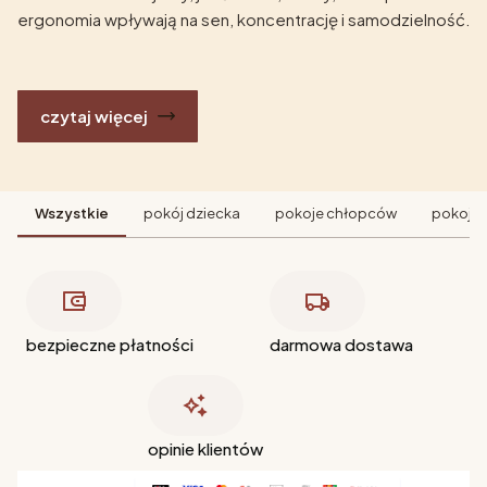
ergonomia wpływają na sen, koncentrację i samodzielność.
czytaj więcej
Wszystkie
pokój dziecka
pokoje chłopców
pokoje 
bezpieczne płatności
darmowa dostawa
opinie klientów