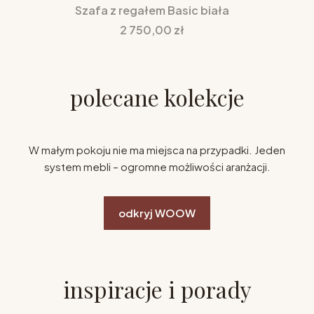
Szafa z regałem Basic biała
Cena
2 750,00 zł
polecane kolekcje
W małym pokoju nie ma miejsca na przypadki. Jeden
system mebli – ogromne możliwości aranżacji.
odkryj WOOW
inspiracje i porady