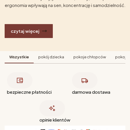
ergonomia wpływają na sen, koncentrację i samodzielność.
czytaj więcej
Wszystkie
pokój dziecka
pokoje chłopców
pokoje 
bezpieczne płatności
darmowa dostawa
opinie klientów