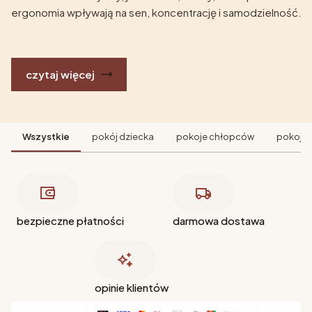
ergonomia wpływają na sen, koncentrację i samodzielność.
czytaj więcej
Wszystkie
pokój dziecka
pokoje chłopców
pokoje 
bezpieczne płatności
darmowa dostawa
opinie klientów