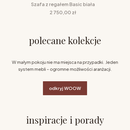
Szafa z regałem Basic biała
Cena
2 750,00 zł
polecane kolekcje
W małym pokoju nie ma miejsca na przypadki. Jeden
system mebli – ogromne możliwości aranżacji.
odkryj WOOW
inspiracje i porady