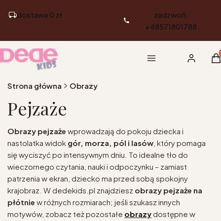
dostawa 0 zł
zadzwoń:
+48571801788
Pr
Menu
Zaloguj si
K
Strona główna
Obrazy
Pejzaże
Obrazy pejzaże
wprowadzają do pokoju dziecka i
nastolatka widok
gór, morza, pól i lasów
, który pomaga
się wyciszyć po intensywnym dniu. To idealne tło do
wieczornego czytania, nauki i odpoczynku – zamiast
patrzenia w ekran, dziecko ma przed sobą spokojny
krajobraz. W dedekids.pl znajdziesz
obrazy pejzaże na
płótnie
w różnych rozmiarach; jeśli szukasz innych
motywów, zobacz też pozostałe
obrazy
dostępne w