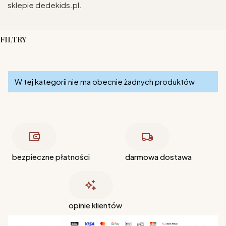
sklepie dedekids.pl.
FILTRY
Koniec filtrów
Lista produktów
W tej kategorii nie ma obecnie żadnych produktów
bezpieczne płatności
darmowa dostawa
opinie klientów