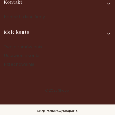
Kontakt
Kontakt i dane firmy
Moje konto
Twoje zamówienia
Ustawienia konta
Przechowalnia
© 2025
Shoper
Sklep internetowy
Shoper.pl