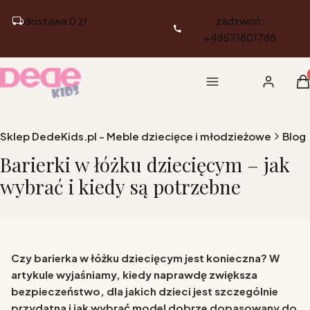
dostawa 0 zł
zadzwoń:
+48571801788
Pr
Menu
Zaloguj si
K
Sklep DedeKids.pl - Meble dziecięce i młodzieżowe
Blog
Barierki w łóżku dziecięcym – jak
wybrać i kiedy są potrzebne
Czy barierka w łóżku dziecięcym jest konieczna? W
artykule wyjaśniamy, kiedy naprawdę zwiększa
bezpieczeństwo, dla jakich dzieci jest szczególnie
przydatna i jak wybrać model dobrze dopasowany do