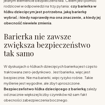
jednym elemencie bezpieczeństwa. Celem jest pomoc
rodzicowi w odpowiedzi na trzy pytania:
czy barierka w
łóżku dziecięcym jest potrzebna
,
jaką barierkę
wybrać
, i
kiedy naprawdę ma ona znaczenie, a kiedy jej
obecność niewiele zmienia
.
Barierka nie zawsze
zwiększa bezpieczeństwo
tak samo
W dyskusjach o łóżkach dziecięcych barierka jest często
traktowana zero-jedynkowo. Jest barierka, więc jest
bezpiecznie. Nie ma barierki, więc ryzyko rośnie. Takie
myślenie jest wygodne, ale zbyt uproszczone.
Bezpieczeństwo łóżka dziecięcego z barierką
zależy
od znacznie większej liczby czynników niż sam fakt
obecności zabezpieczenia bocznego.