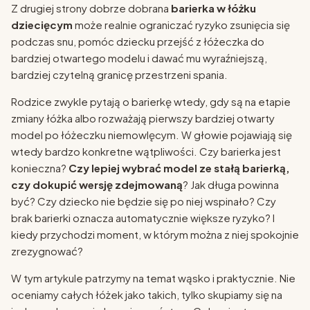
Z drugiej strony dobrze dobrana
barierka w łóżku
dziecięcym
może realnie ograniczać ryzyko zsunięcia się
podczas snu, pomóc dziecku przejść z łóżeczka do
bardziej otwartego modelu i dawać mu wyraźniejszą,
bardziej czytelną granicę przestrzeni spania.
Rodzice zwykle pytają o barierkę wtedy, gdy są na etapie
zmiany łóżka albo rozważają pierwszy bardziej otwarty
model po łóżeczku niemowlęcym. W głowie pojawiają się
wtedy bardzo konkretne wątpliwości. Czy barierka jest
konieczna?
Czy lepiej wybrać model ze stałą barierką,
czy dokupić wersję zdejmowaną
? Jak długa powinna
być? Czy dziecko nie będzie się po niej wspinało? Czy
brak barierki oznacza automatycznie większe ryzyko? I
kiedy przychodzi moment, w którym można z niej spokojnie
zrezygnować?
W tym artykule patrzymy na temat wąsko i praktycznie. Nie
oceniamy całych łóżek jako takich, tylko skupiamy się na