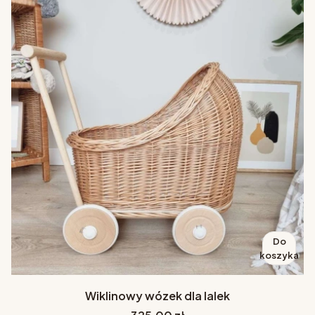
Do
koszyka
Wiklinowy wózek dla lalek
Cena