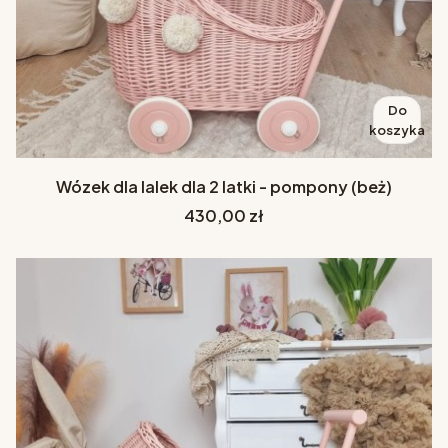
Do
koszyka
Wózek dla lalek dla 2 latki - pompony (beż)
Cena
430,00 zł