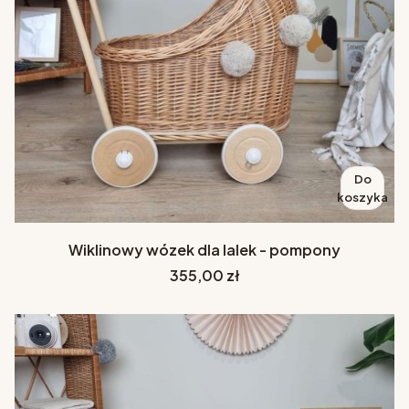
Do
koszyka
Wiklinowy wózek dla lalek - pompony
Cena
355,00 zł