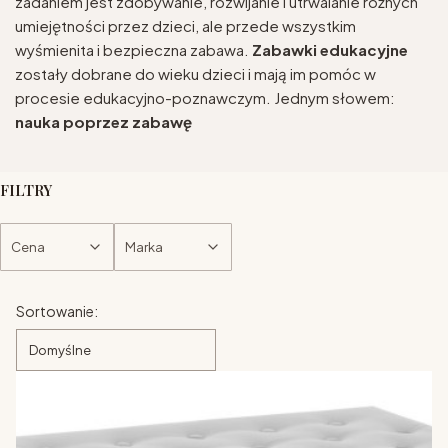
zadaniem jest zdobywanie, rozwijanie i utrwalanie różnych
umiejętności przez dzieci, ale przede wszystkim
wyśmienita i bezpieczna zabawa.
Zabawki edukacyjne
zostały dobrane do wieku dzieci i mają im pomóc w
procesie edukacyjno-poznawczym. Jednym słowem:
nauka poprzez zabawę
FILTRY
Cena
Marka
Koniec filtrów
Lista produktów
Sortowanie:
Domyślne