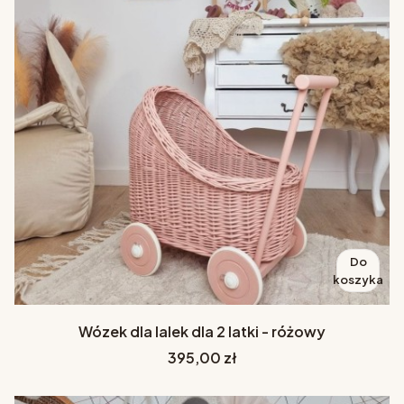
Do
koszyka
Wózek dla lalek dla 2 latki - różowy
Cena
395,00 zł