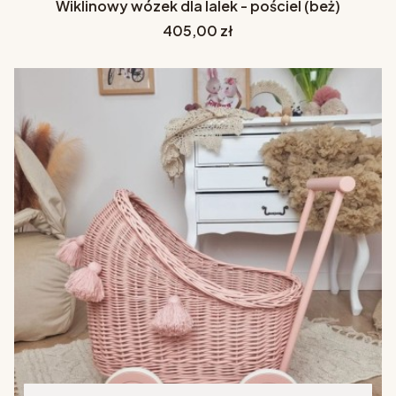
Wiklinowy wózek dla lalek - pościel (beż)
Cena
405,00 zł