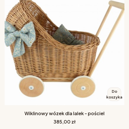
Do
koszyka
Wiklinowy wózek dla lalek - pościel
Cena
385,00 zł