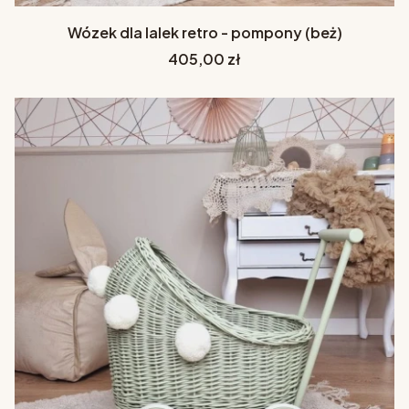
Wózek dla lalek retro - pompony (beż)
Cena
405,00 zł