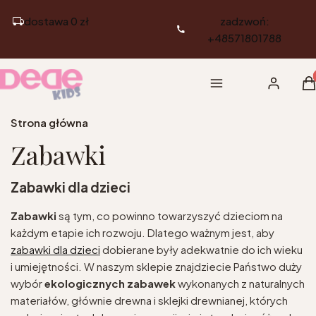
dostawa 0 zł
zadzwoń:
+48571801788
Pr
Menu
Zaloguj si
K
Strona główna
Zabawki
Zabawki dla dzieci
Zabawki
są tym, co powinno towarzyszyć dzieciom na
każdym etapie ich rozwoju. Dlatego ważnym jest, aby
zabawki dla dzieci
dobierane były adekwatnie do ich wieku
i umiejętności. W naszym sklepie znajdziecie Państwo duży
wybór
ekologicznych zabawek
wykonanych z naturalnych
materiałów, głównie drewna i sklejki drewnianej, których