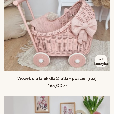
Do
koszyka
Wózek dla lalek dla 2 latki - pościel (róż)
Cena
465,00 zł