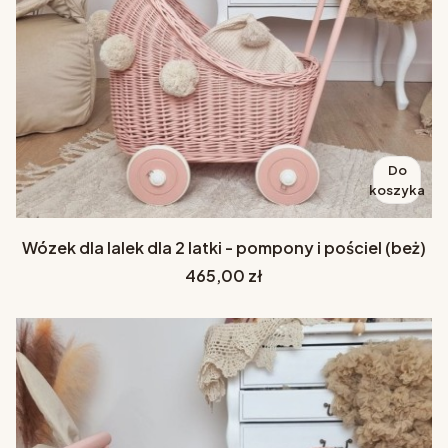
Do
koszyka
Wózek dla lalek dla 2 latki - pompony i pościel (beż)
Cena
465,00 zł