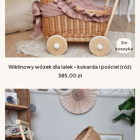
Do
koszyka
Wiklinowy wózek dla lalek - kokarda i pościel (róż)
Cena
385,00 zł