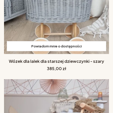
Powiadom mnie o dostępności
Wózek dla lalek dla starszej dziewczynki - szary
Cena
385,00 zł