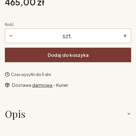
Cena
465,00 zł
Ilość
szt.
Dodaj do koszyka
Czas wysyłki:
do 5 dni
Dostawa
darmowa
- Kurier
Opis