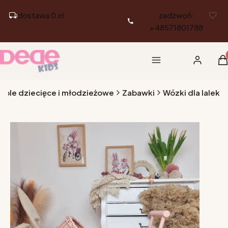
dostawa 0 zł
zadzwoń:
+48571801788
Pr
Menu
Zaloguj si
K
eble dziecięce i młodzieżowe
Zabawki
Wózki dla lalek