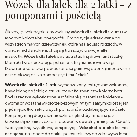
Wózek dla lalek dla 2 latki - z
pomponami i pościelą
Śliczny, ręcznie wyplatany z wikliny
wózek dla lalek dla 2 latki
w
modnym kolorze brudnego różu. Propozycja adresowana do
wszystkich małych dziewczynek, które naśladując rodziców w
opiece nad dzieckiem, chcą się troszczyć o swoje lalki i
maskotki.
Wózek dla lalek
posiada stabilną drewnianą rączkę,
która ułatwi dziecku jego pchanie i utrzymanie równowagi.
Drewniane kółeczka powleczone są gumową oponką i mocowane
na metalowej osi za pomocą systemu "click".
Wózek dla lalek dla 2 latki
wymoszczony jest ręcznie wykonaną
bawełnianą pościelą o strukturze wafla, również w kolorze beżu.
Poduszeczka wykończona jest falbanką, natomiast kołderka -
dwoma chwostami w kolorze beżowym. W tym samym kolorze jest
pięć mięciutkich akrylowych pomponów ozdabiających wózek.
Pompony mają długie sznureczki, dzięki którym można je z
łatwością przemieszczać i mocować w dowolnym miejscu. Całość
tworzy piękną i wyjątkową kompozycję.
Wózek dla lalek
idealnie
nadaje się na spacer do parku, po osiedlu czy do zabawy w domu.