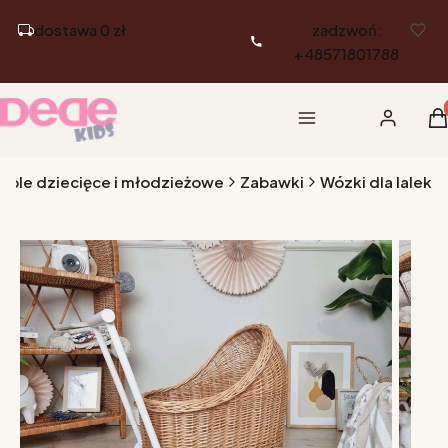
dostawa 0 zł
zadzwoń:
+48571801788
Pr
Menu
Zaloguj si
K
eble dziecięce i młodzieżowe
Zabawki
Wózki dla lalek