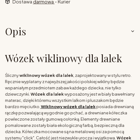
Dostawa
darmowa
- Kurier
Opis
Wózek wiklinowy dla lalek
Śliczny
wiklinowy wózek dla lalek
, zaprojektowany w stylu retro.
Ręcznie wyplatany z najwyższej jakości polskiej wikliny będzie
wspaniałym przedmiotem zabaw każdego dziecka, nie tylko
dziewczynki.
Wózek dla lalek
wyposażony jest w biały bawełniany
materac, dzięki któremu wszystkim lalkom i pluszakom będzie
bardzo mięciutko.
Wiklinowy wózek dla lalek
posiada drewnianą
rączkę pozwalającą wygodnie go pchać, a drewniane kółeczka
powleczone zostały gumową osłonką. Elementy drewniane
pomalowane zostały biała ekologiczną farbą, bezpieczną dla
dziecka. Kółeczka mocowane są na metalowej osi za pomocą
systemu "click". Całość jest niezwykle urocza i wyjątkowa.
Wózek