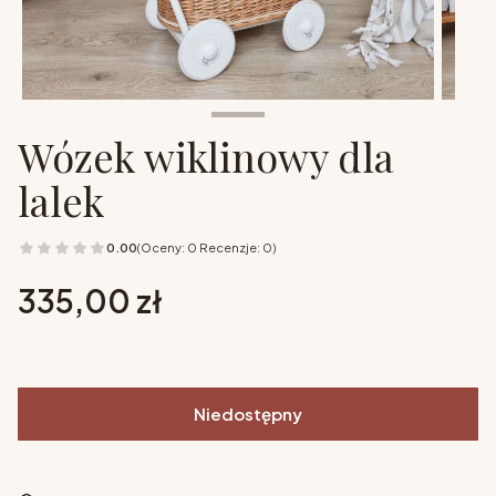
Wózek wiklinowy dla
lalek
0.00
(Oceny: 0 Recenzje: 0)
Cena
335,00 zł
Niedostępny