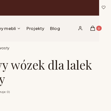
y mebli
Projekty
Blog
Produkty w 
Zaloguj się
Koszyk
hwosty
y wózek dla lalek
y
zje: 0)