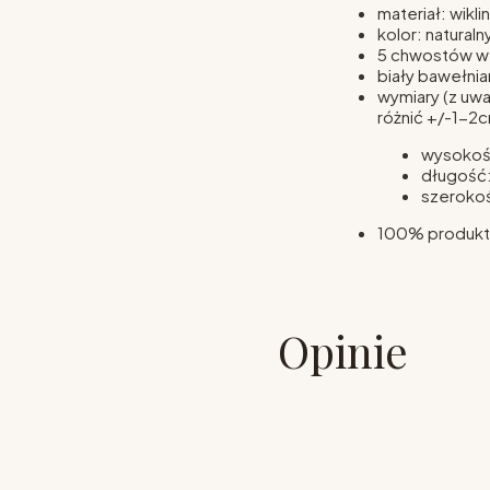
materiał: wikl
kolor: naturaln
5 chwostów w k
biały bawełni
wymiary (z uwa
różnić +/-1-2c
wysokoś
długość
szeroko
100% produkt 
Opinie