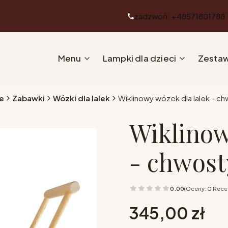
zadzwoń: +48571801788
Menu
Lampki dla dzieci
Zestaw
e
Zabawki
Wózki dla lalek
Wiklinowy wózek dla lalek - c
Wiklinow
- chwost
0.00
(Oceny: 0 Recen
Cena
345,00 zł