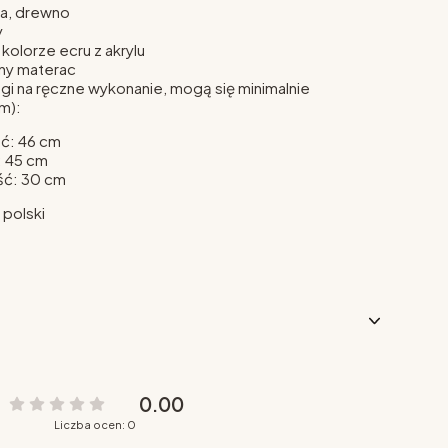
ina, drewno
y
olorze ecru z akrylu
any materac
gi na ręczne wykonanie, mogą się minimalnie
m):
ć: 46 cm
: 45 cm
ść: 30 cm
polski
0.00
Liczba ocen: 0