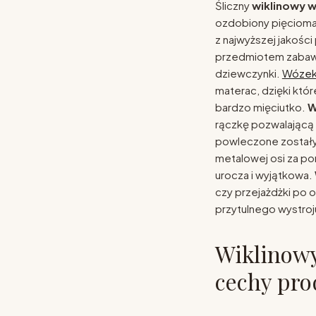
Śliczny
wiklinowy w
ozdobiony pięcioma
z najwyższej jakości
przedmiotem zabaw 
dziewczynki.
Wózek 
materac, dzięki któ
bardzo mięciutko.
W
rączkę pozwalającą
powleczone został
metalowej osi za po
urocza i wyjątkowa.
czy przejażdżki po 
przytulnego wystroj
Wiklinowy
cechy pro