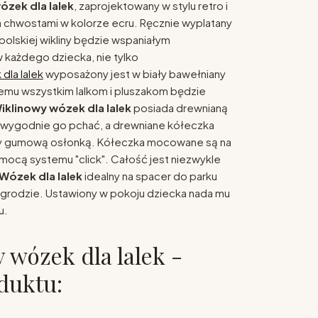
ózek dla lalek
, zaprojektowany w stylu retro i
 chwostami w kolorze ecru. Ręcznie wyplatany
 polskiej wikliny będzie wspaniałym
każdego dziecka, nie tylko
dla lalek
wyposażony jest w biały bawełniany
remu wszystkim lalkom i pluszakom będzie
iklinowy wózek dla lalek
posiada drewnianą
 wygodnie go pchać, a drewniane kółeczka
y gumową osłonką. Kółeczka mocowane są na
mocą systemu "click". Całość jest niezwykle
Wózek dla lalek
idealny na spacer do parku
ogrodzie. Ustawiony w pokoju dziecka nada mu
u.
 wózek dla lalek -
duktu: