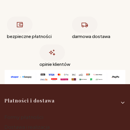
bezpieczne płatności
darmowa dostawa
opinie klientów
Linki w stopce
Płatności i dostawa
Formy płatności
Dostawa i realizacja