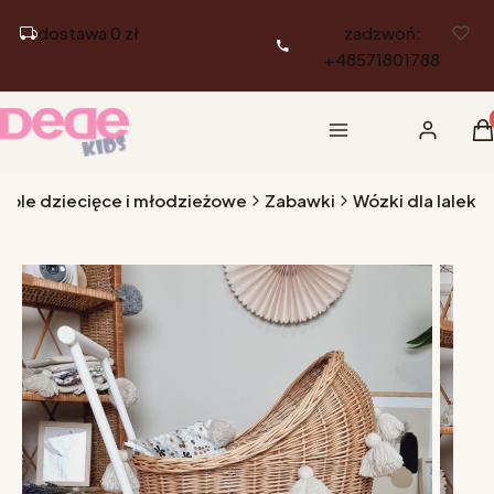
dostawa 0 zł
zadzwoń:
+48571801788
Pr
Menu
Zaloguj si
K
eble dziecięce i młodzieżowe
Zabawki
Wózki dla lalek