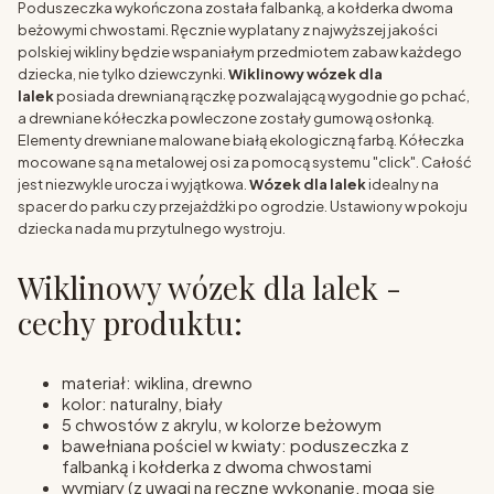
Poduszeczka wykończona została falbanką, a kołderka dwoma
beżowymi chwostami. Ręcznie wyplatany z najwyższej jakości
polskiej wikliny będzie wspaniałym przedmiotem zabaw każdego
dziecka, nie tylko dziewczynki.
Wiklinowy wózek dla
lalek
posiada drewnianą rączkę pozwalającą wygodnie go pchać,
a drewniane kółeczka powleczone zostały gumową osłonką.
Elementy drewniane malowane białą ekologiczną farbą. Kółeczka
mocowane są na metalowej osi za pomocą systemu "click". Całość
jest niezwykle urocza i wyjątkowa.
Wózek dla lalek
idealny na
spacer do parku czy przejażdżki po ogrodzie. Ustawiony w pokoju
dziecka nada mu przytulnego wystroju.
Wiklinowy wózek dla lalek -
cechy produktu:
materiał: wiklina, drewno
kolor: naturalny, biały
5 chwostów z akrylu, w kolorze beżowym
bawełniana pościel w kwiaty: poduszeczka z
falbanką i kołderka z dwoma chwostami
wymiary (z uwagi na ręczne wykonanie, mogą się