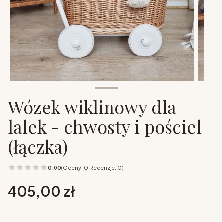
Wózek wiklinowy dla
lalek - chwosty i pościel
(łączka)
0.00
(Oceny: 0 Recenzje: 0)
Cena
405,00 zł