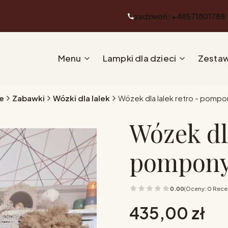
zadzwoń: +48571801788
Menu
Lampki dla dzieci
Zestaw
e
Zabawki
Wózki dla lalek
Wózek dla lalek retro - pompo
Wózek dla
pompony 
0.00
(Oceny: 0 Recen
Cena
435,00 zł