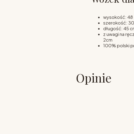
wysokość: 48
szerokość: 3
długość: 45 c
z uwagi na ręc
2cm
100% polski p
Opinie