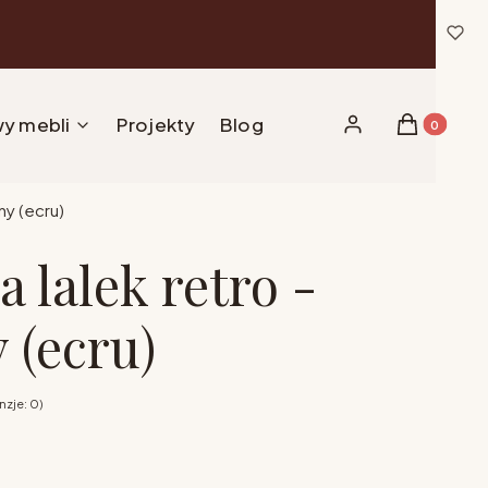
y mebli
Projekty
Blog
Produkty w 
Zaloguj się
Koszyk
ny (ecru)
 lalek retro -
(ecru)
zje: 0)