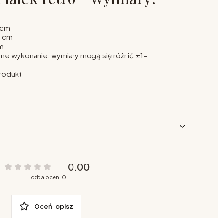
 cm
0 cm
m
zne wykonanie, wymiary mogą się różnić ±1-
rodukt
0.00
Liczba ocen: 0
Oceń i opisz