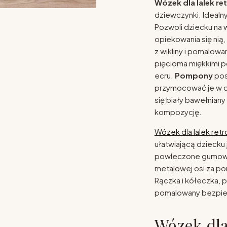
Wózek dla lalek re
dziewczynki. Idealn
Pozwoli dziecku na w
opiekowania się nią
z wikliny i pomalowa
pięcioma miękkimi 
ecru.
Pompony
pos
przymocować je w d
się biały bawełnian
kompozycję.
Wózek dla lalek retr
ułatwiającą dziecku
powleczone gumową
metalowej osi za pom
Rączka i kółeczka, 
pomalowany bezpiec
Wózek dla