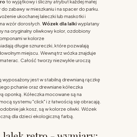
tro
to wyjątkowy i śliczny atrybut każdej małej
y do zabawy w mieszkaniu i na spacer do parku.
ożenie ukochanej laleczki lub maskotki i
, na wzór dorosłych.
Wózek dla lalki
wyplatany
ny na oryginalny oliwkowy kolor, ozdobiony
pomponami w kolorze
iadają długie sznureczki, które pozwalają
owolnym miejscu. Wewnątrz wózka znajduje
y materac. Całość tworzy niezwykle uroczą
o
wyposażony jest w stabilną drewnianą rączkę
 jego pchanie oraz drewniane kółeczka
 oponką. Kółeczka mocowane są na
ocą systemu "click" i z łatwością się obracają.
podobnie jak kosz, są w kolorze oliwki. Wózek
zną dla dzieci ekologiczną farbą.
 lalek retro - wymiary: