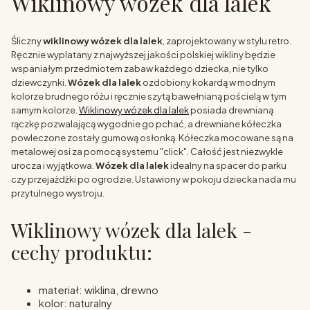
Wiklinowy wózek dla lalek
Śliczny
wiklinowy wózek dla lalek
, zaprojektowany w stylu retro.
Ręcznie wyplatany z najwyższej jakości polskiej wikliny będzie
wspaniałym przedmiotem zabaw każdego dziecka, nie tylko
dziewczynki.
Wózek dla lalek
ozdobiony kokardą w modnym
kolorze brudnego różu i ręcznie szytą bawełnianą pościelą w tym
samym kolorze.
Wiklinowy wózek dla lalek
posiada drewnianą
rączkę pozwalającą wygodnie go pchać, a drewniane kółeczka
powleczone zostały gumową osłonką. Kółeczka mocowane są na
metalowej osi za pomocą systemu "click". Całość jest niezwykle
urocza i wyjątkowa.
Wózek dla lalek
idealny na spacer do parku
czy przejażdżki po ogrodzie. Ustawiony w pokoju dziecka nada mu
przytulnego wystroju.
Wiklinowy wózek dla lalek -
cechy produktu:
materiał: wiklina, drewno
kolor: naturalny