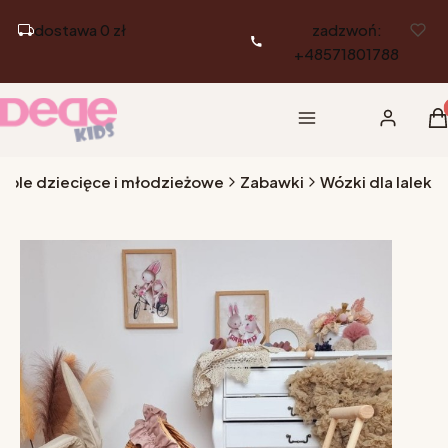
dostawa 0 zł
zadzwoń:
+48571801788
Pr
Menu
Zaloguj si
K
eble dziecięce i młodzieżowe
Zabawki
Wózki dla lalek