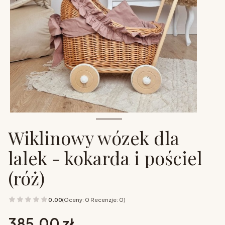
Wiklinowy wózek dla
lalek - kokarda i pościel
(róż)
0.00
(Oceny: 0 Recenzje: 0)
Cena
385,00 zł