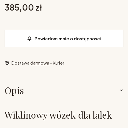
Cena
385,00 zł
Powiadom mnie o dostępności
Dostawa
darmowa
- Kurier
Opis
Wiklinowy wózek dla lalek