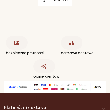
Oceń i opisz
bezpieczne płatności
darmowa dostawa
opinie klientów
Linki w stopce
Płatności i dostawa