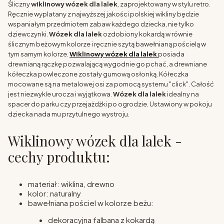
Śliczny
wiklinowy wózek dla lalek
, zaprojektowany w stylu retro.
Ręcznie wyplatany z najwyższej jakości polskiej wikliny będzie
wspaniałym przedmiotem zabaw każdego dziecka, nie tylko
dziewczynki.
Wózek dla lalek
ozdobiony kokardą w równie
ślicznym beżowym kolorze i ręcznie szytą bawełnianą pościelą w
tym samym kolorze.
Wiklinowy wózek dla lalek
posiada
drewnianą rączkę pozwalającą wygodnie go pchać, a drewniane
kółeczka powleczone zostały gumową osłonką. Kółeczka
mocowane są na metalowej osi za pomocą systemu "click". Całość
jest niezwykle urocza i wyjątkowa.
Wózek dla lalek
idealny na
spacer do parku czy przejażdżki po ogrodzie. Ustawiony w pokoju
dziecka nada mu przytulnego wystroju.
Wiklinowy wózek dla lalek -
cechy produktu:
materiał: wiklina, drewno
kolor: naturalny
bawełniana pościel w kolorze beżu:
dekoracyjna falbana z kokardą