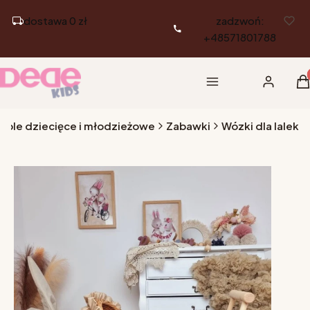
dostawa 0 zł
zadzwoń:
+48571801788
Pr
Menu
Zaloguj si
K
eble dziecięce i młodzieżowe
Zabawki
Wózki dla lalek