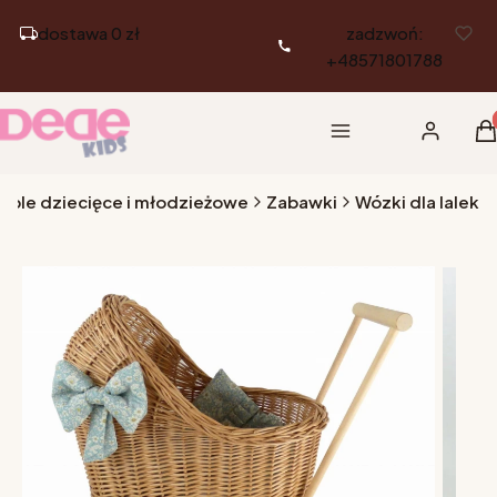
dostawa 0 zł
zadzwoń:
+48571801788
Pr
Menu
Zaloguj si
K
eble dziecięce i młodzieżowe
Zabawki
Wózki dla lalek