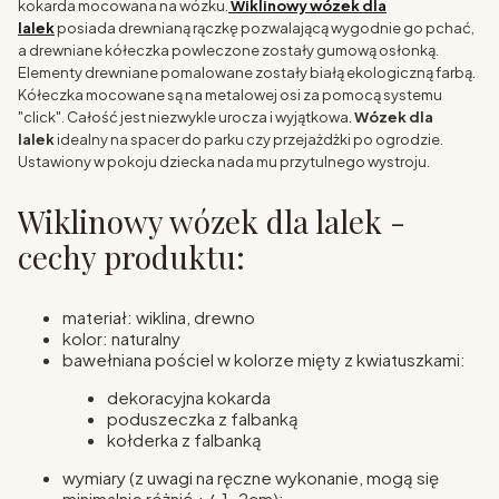
kokarda mocowana na wózku.
Wiklinowy wózek dla
lalek
posiada drewnianą rączkę pozwalającą wygodnie go pchać,
a drewniane kółeczka powleczone zostały gumową osłonką.
Elementy drewniane pomalowane zostały białą ekologiczną farbą.
Kółeczka mocowane są na metalowej osi za pomocą systemu
"click". Całość jest niezwykle urocza i wyjątkowa.
Wózek dla
lalek
idealny na spacer do parku czy przejażdżki po ogrodzie.
Ustawiony w pokoju dziecka nada mu przytulnego wystroju.
Wiklinowy wózek dla lalek -
cechy produktu:
materiał: wiklina, drewno
kolor: naturalny
bawełniana pościel w kolorze mięty z kwiatuszkami:
dekoracyjna kokarda
poduszeczka z falbanką
kołderka z falbanką
wymiary (z uwagi na ręczne wykonanie, mogą się
minimalnie różnić +/-1-2cm):