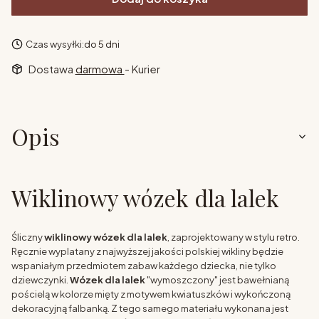
Czas wysyłki:
do 5 dni
Dostawa
darmowa
- Kurier
Opis
Wiklinowy wózek dla lalek
Śliczny
wiklinowy wózek dla lalek
, zaprojektowany w stylu retro.
Ręcznie wyplatany z najwyższej jakości polskiej wikliny będzie
wspaniałym przedmiotem zabaw każdego dziecka, nie tylko
dziewczynki.
Wózek dla lalek
"wymoszczony" jest bawełnianą
pościelą w kolorze mięty z motywem kwiatuszków i wykończoną
dekoracyjną falbanką. Z tego samego materiału wykonana jest