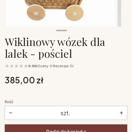
Wiklinowy wózek dla
lalek - pościel
0.00
(Oceny: 0 Recenzje: 0)
Cena
385,00 zł
Ilość
szt.
Dodaj do koszyka