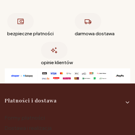
bezpieczne płatności
darmowa dostawa
opinie klientów
Linki w stopce
Płatności i dostawa
Formy płatności
Dostawa i realizacja