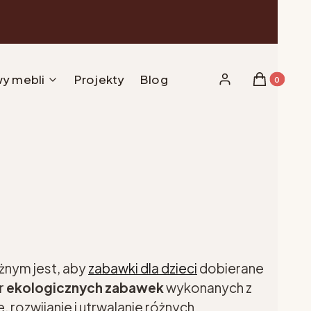
y mebli
Projekty
Blog
Produkty w 
Zaloguj się
Koszyk
żnym jest, aby
zabawki dla dzieci
dobierane
r
ekologicznych zabawek
wykonanych z
 rozwijanie i utrwalanie różnych