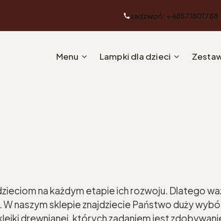
zadzwoń: +48571801788
Menu
Lampki dla dzieci
Zestaw
zieciom na każdym etapie ich rozwoju. Dlatego wa
i. W naszym sklepie znajdziecie Państwo duży wybó
lejki drewnianej, których zadaniem jest zdobywanie,