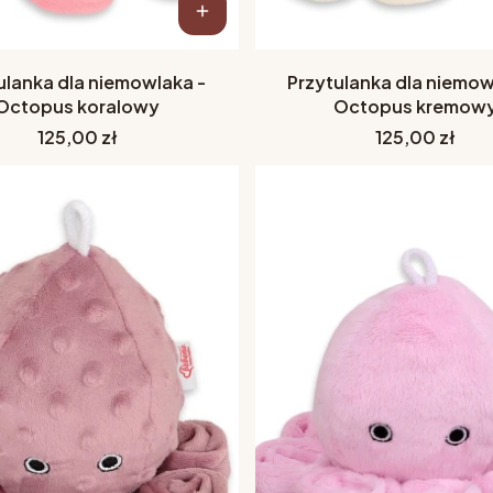
ulanka dla niemowlaka -
Przytulanka dla niemow
Octopus koralowy
Octopus kremow
Cena
Cena
125,00 zł
125,00 zł