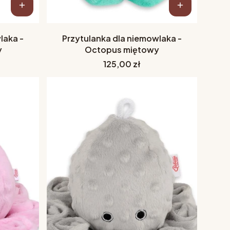
laka -
Przytulanka dla niemowlaka -
y
Octopus miętowy
Cena
125,00 zł