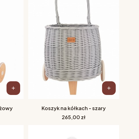
óżowy
Koszyk na kółkach - szary
Cena
265,00 zł