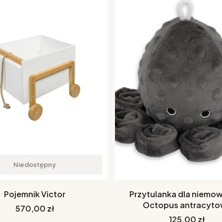
Niedostępny
Pojemnik Victor
Przytulanka dla niemow
Octopus antracyt
Cena
570,00 zł
Cena
125,00 zł