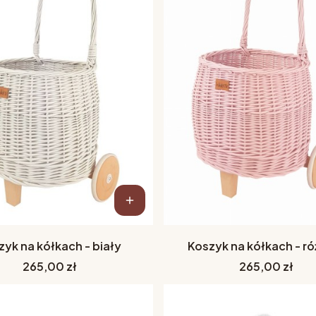
zyk na kółkach - biały
Koszyk na kółkach - r
Cena
Cena
265,00 zł
265,00 zł