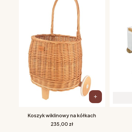
Koszyk wiklinowy na kółkach
Cena
235,00 zł