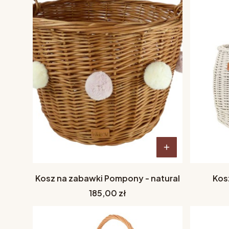
Kosz na zabawki Pompony - natural
Kos
Cena
185,00 zł