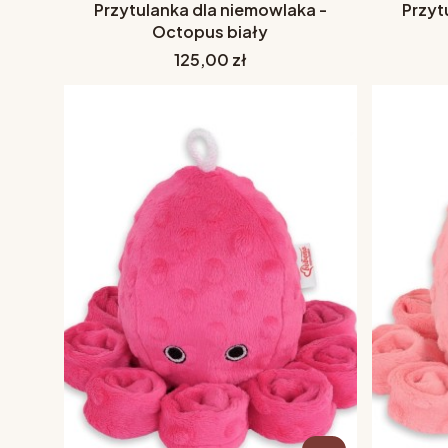
Przytulanka dla niemowlaka -
Przyt
Octopus biały
Cena
125,00 zł