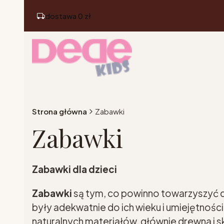
dostawa 0 zł
Strona główna
Zabawki
Zabawki
Zabawki dla dzieci
Zabawki
są tym, co powinno towarzyszyć d
były adekwatnie do ich wieku i umiejętnośc
naturalnych materiałów, głównie drewna i sk