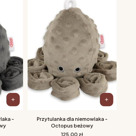
laka -
Przytulanka dla niemowlaka -
owy
Octopus beżowy
Cena
125,00 zł