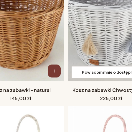
Powiadom mnie o dostęp
z na zabawki - natural
Kosz na zabawki Chwosty
Cena
Cena
145,00 zł
225,00 zł