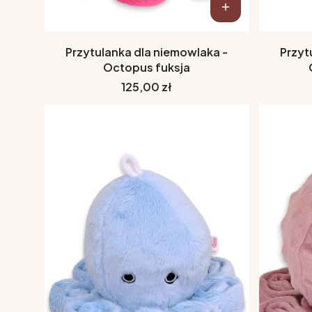
Przytulanka dla niemowlaka -
Przyt
Octopus fuksja
Cena
125,00 zł