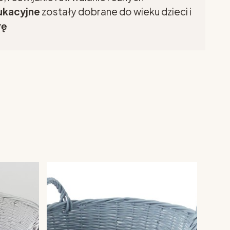
ukacyjne
zostały dobrane do wieku dzieci i
wę