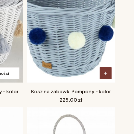
ności
 - kolor
Kosz na zabawki Pompony - kolor
Cena
225,00 zł