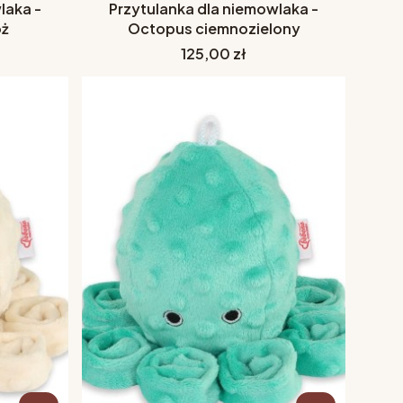
laka -
Przytulanka dla niemowlaka -
óż
Octopus ciemnozielony
Cena
125,00 zł