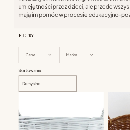
umiejętności przez dzieci, ale przede wszy
mają im pomóc w procesie edukacyjno-p
FILTRY
Cena
Marka
Lista produktów
Koniec filtrów
Sortowanie:
Domyślne