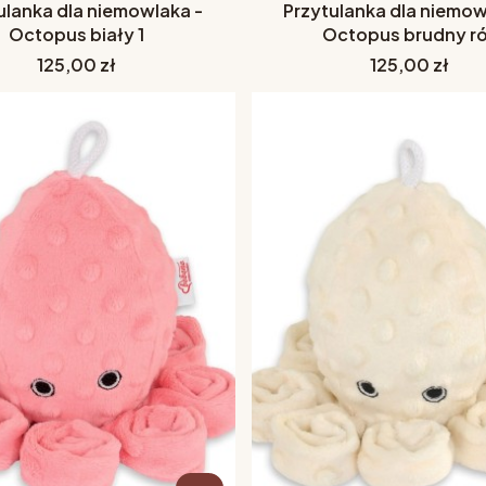
ulanka dla niemowlaka -
Przytulanka dla niemow
Octopus biały 1
Octopus brudny r
Cena
Cena
125,00 zł
125,00 zł