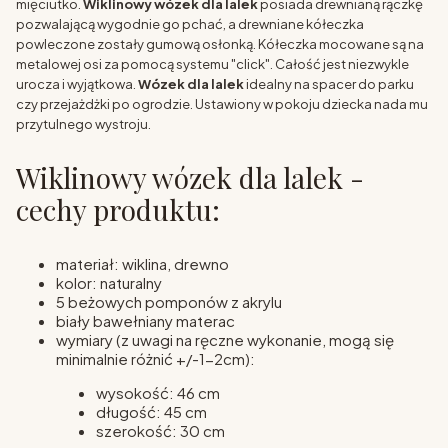
mięciutko.
Wiklinowy wózek dla lalek
posiada drewnianą rączkę
pozwalającą wygodnie go pchać, a drewniane kółeczka
powleczone zostały gumową osłonką. Kółeczka mocowane są na
metalowej osi za pomocą systemu "click". Całość jest niezwykle
urocza i wyjątkowa.
Wózek dla lalek
idealny na spacer do parku
czy przejażdżki po ogrodzie. Ustawiony w pokoju dziecka nada mu
przytulnego wystroju.
Wiklinowy wózek dla lalek -
cechy produktu:
materiał: wiklina, drewno
kolor: naturalny
5 beżowych pomponów z akrylu
biały bawełniany materac
wymiary (z uwagi na ręczne wykonanie, mogą się
minimalnie różnić +/-1-2cm):
wysokość: 46 cm
długość: 45 cm
szerokość: 30 cm