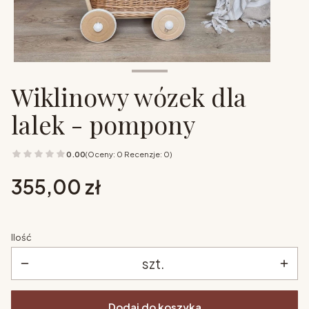
Wiklinowy wózek dla
lalek - pompony
0.00
(Oceny: 0 Recenzje: 0)
Cena
355,00 zł
Ilość
szt.
Dodaj do koszyka