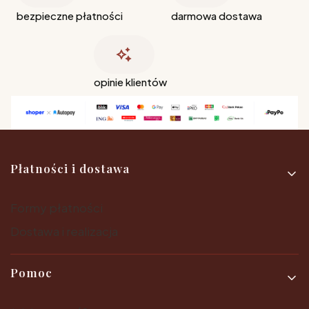
bezpieczne płatności
darmowa dostawa
opinie klientów
Linki w stopce
Płatności i dostawa
Formy płatności
Dostawa i realizacja
Pomoc