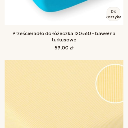
Do
koszyka
Prześcieradło do łóżeczka 120x60 - bawełna
turkusowe
Cena
59,00 zł