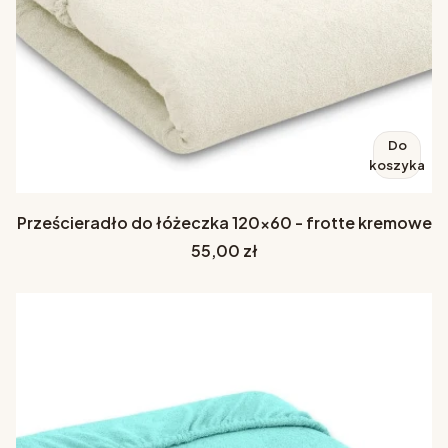
Do
koszyka
Prześcieradło do łóżeczka 120x60 - frotte kremowe
Cena
55,00 zł