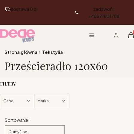
dostawa 0 zł
zadzwoń:
+48571801788
Pr
Menu
Zaloguj si
K
Strona główna
Tekstylia
Prześcieradło 120x60
FILTRY
Cena
Marka
Koniec filtrów
Lista produktów
Sortowanie:
Domyślne