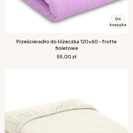
Do
koszyka
Prześcieradło do łóżeczka 120x60 - frotte
fioletowe
Cena
55,00 zł