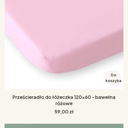
Do
koszyka
Prześcieradło do łóżeczka 120x60 - bawełna
różowe
Cena
59,00 zł