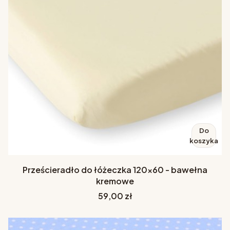
Do
koszyka
Prześcieradło do łóżeczka 120x60 - bawełna
kremowe
Cena
59,00 zł