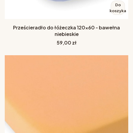
Do
koszyka
Prześcieradło do łóżeczka 120x60 - bawełna
niebieskie
Cena
59,00 zł