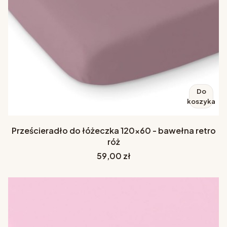
Do
koszyka
Prześcieradło do łóżeczka 120x60 - bawełna retro
róż
Cena
59,00 zł