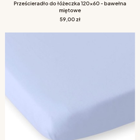
Prześcieradło do łóżeczka 120x60 - bawełna
miętowe
Cena
59,00 zł