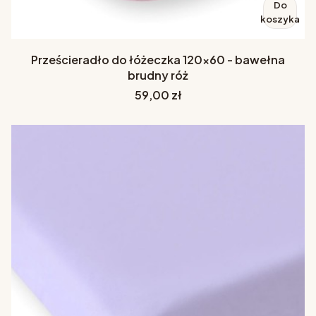
Do
koszyka
Prześcieradło do łóżeczka 120x60 - bawełna
brudny róż
Cena
59,00 zł