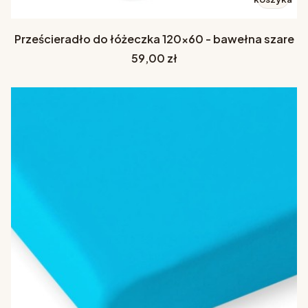
Prześcieradło do łóżeczka 120x60 - bawełna szare
Cena
59,00 zł