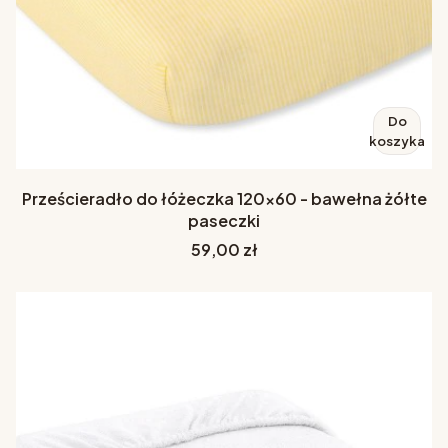
Do
koszyka
Prześcieradło do łóżeczka 120x60 - bawełna żółte
paseczki
Cena
59,00 zł