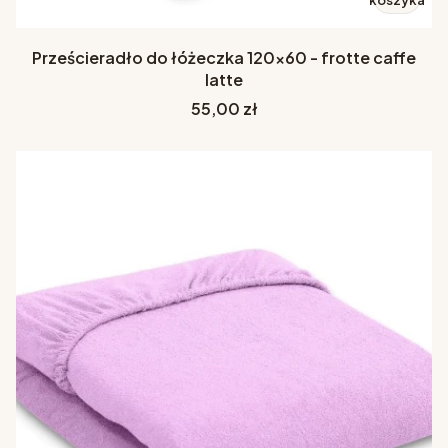
koszyka
Prześcieradło do łóżeczka 120x60 - frotte caffe
latte
Cena
55,00 zł