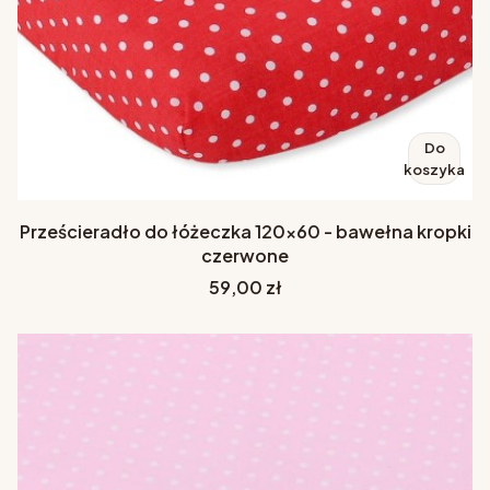
Do
koszyka
Prześcieradło do łóżeczka 120x60 - bawełna kropki
czerwone
Cena
59,00 zł