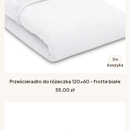
Do
koszyka
Prześcieradło do łóżeczka 120x60 - frotte białe
Cena
55,00 zł