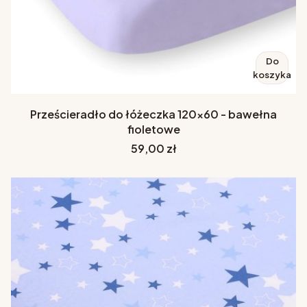
Do
koszyka
Prześcieradło do łóżeczka 120x60 - bawełna
fioletowe
Cena
59,00 zł