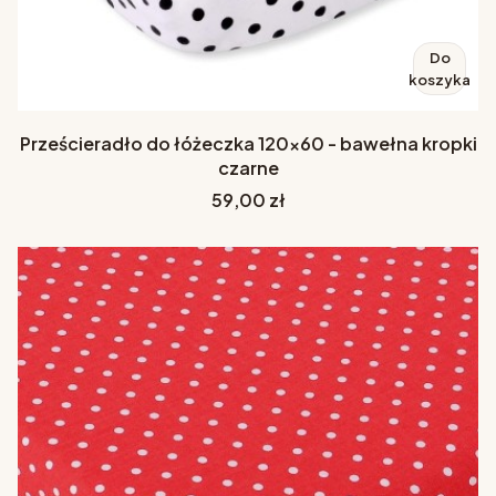
Do
koszyka
Prześcieradło do łóżeczka 120x60 - bawełna kropki
czarne
Cena
59,00 zł