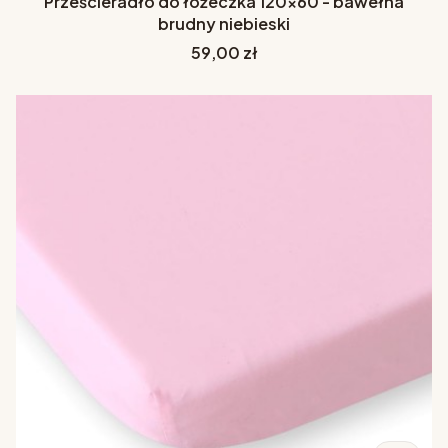
Prześcieradło do łóżeczka 120x60 - bawełna
brudny niebieski
Cena
59,00 zł