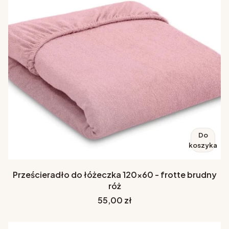
Do
koszyka
Prześcieradło do łóżeczka 120x60 - frotte brudny
róż
Cena
55,00 zł