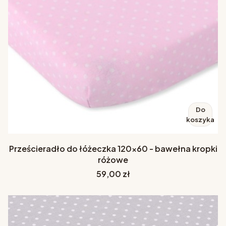
Do
koszyka
Prześcieradło do łóżeczka 120x60 - bawełna kropki
różowe
Cena
59,00 zł