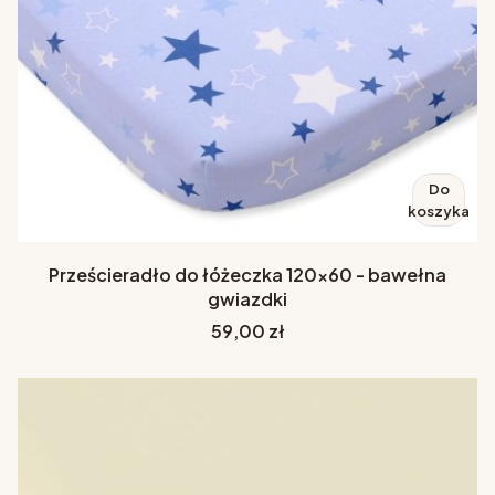
Do
koszyka
Prześcieradło do łóżeczka 120x60 - bawełna
gwiazdki
Cena
59,00 zł