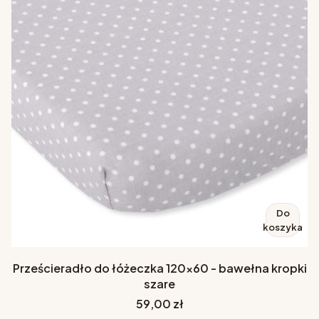
Do
koszyka
Prześcieradło do łóżeczka 120x60 - bawełna kropki
szare
Cena
59,00 zł