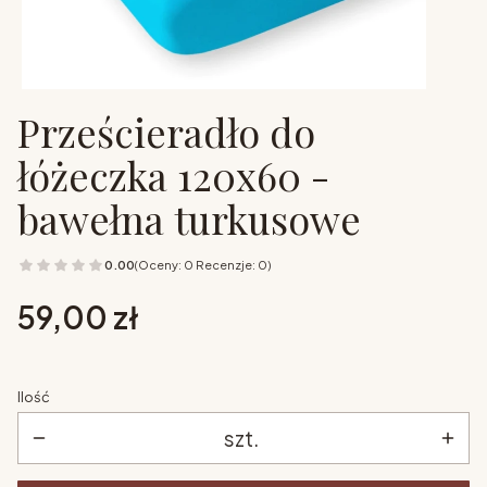
Prześcieradło do
łóżeczka 120x60 -
bawełna turkusowe
0.00
(Oceny: 0 Recenzje: 0)
Cena
59,00 zł
Ilość
szt.