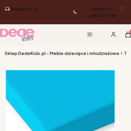
dostawa 0 zł
zadzwoń:
+48571801788
Pr
Menu
Zaloguj si
K
Sklep DedeKids.pl - Meble dziecięce i młodzieżowe
Tek