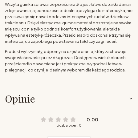
Wszyta gumka sprawia, że prześcieradło jest łatwe do zakładania i
zdejmowania, a jednocześnie idealnie przylega do materacyka, nie
przesuwając się nawet podczas intensywnych ruchów dziecka w
trakcie snu. Dzięki elastycznej gumce materiał pozostaje na swoim
miejscu, co nie tylko podnosi komfort użytkowania, ale także
wpływa na estetykę łóżeczka. Prześcieradło doskonale trzyma się
materaca, co zapobiega powstawaniu fałd czy zagnieceń.
Produkt wytrzymały, odporny na częste pranie, który zachowuje
swoje właściwości przez długi czas. Dostępne w wielu kolorach,
prześcieradło bawełniane jest praktyczne, wygodne i łatwe w
pielęgnacji, co czyni je idealnym wyborem dla każdego rodzica.
Opinie
0.00
Liczba ocen: 0